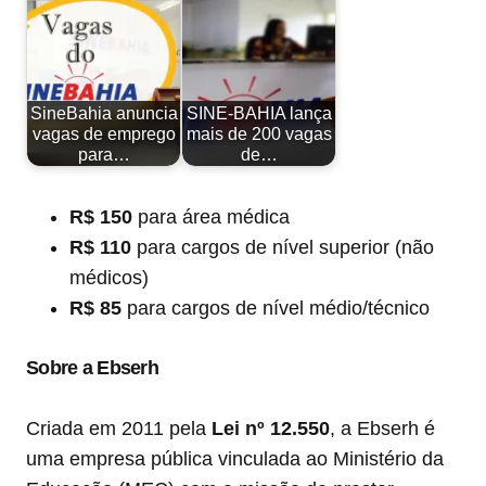
SineBahia anuncia
SINE-BAHIA lança
vagas de emprego
mais de 200 vagas
para…
de…
R$ 150
para área médica
R$ 110
para cargos de nível superior (não
médicos)
R$ 85
para cargos de nível médio/técnico
Sobre a Ebserh
Criada em 2011 pela
Lei nº 12.550
, a Ebserh é
uma empresa pública vinculada ao Ministério da