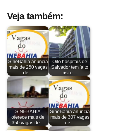
Veja também:
SineBahia anuncia
Oito hospitais de
mais de 250 vagas
Salvador tem 'alto
de…
risco…
SINEBAHIA
SineBahia anuncia
oferece mais de
mais de 307 vagas
350 vagas de…
de…