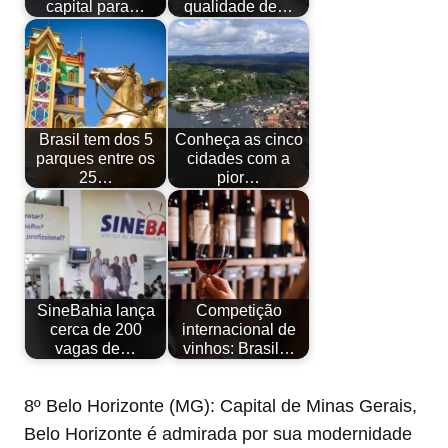
capital para…
qualidade de…
Brasil tem dos 5
Conheça as cinco
parques entre os
cidades com a
25…
pior…
SineBahia lança
Competição
cerca de 200
internacional de
vagas de…
vinhos: Brasil…
8º Belo Horizonte (MG): Capital de Minas Gerais,
Belo Horizonte é admirada por sua modernidade