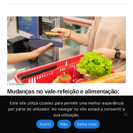
COTIDIANO
Mudanças no vale-refeição e alimentação:
decreto de Lula promete mais liberdade e
Este site utiliza cookies para permitir uma melhor experiência
menos custos
por parte do utilizador. Ao navegar no site estará a consentir a
by
Coruja News
14 de novembro, 2025
sua utilização.
Aceito
Não
Saiba mais