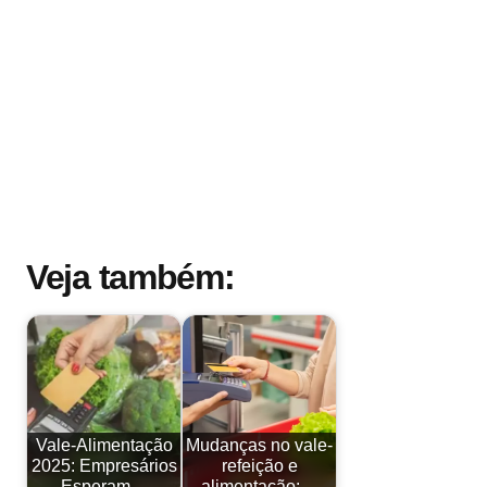
Veja também:
Vale-Alimentação
Mudanças no vale-
2025: Empresários
refeição e
Esperam…
alimentação:…