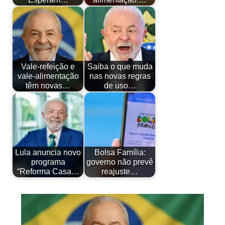
Vale-refeição e
Saiba o que muda
vale-alimentação
nas novas regras
têm novas…
de uso…
Lula anuncia novo
Bolsa Família:
programa
governo não prevê
“Reforma Casa…
reajuste…