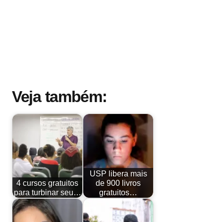
Veja também:
USP libera mais
4 cursos gratuitos
de 900 livros
para turbinar seu…
gratuitos…