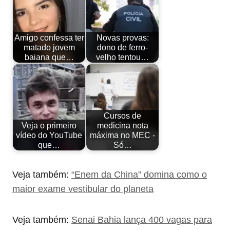
Amigo confessa ter
Novas provas:
matado jovem
dono de ferro-
baiana que…
velho tentou…
Cursos de
Veja o primeiro
medicina nota
vídeo do YouTube
máxima no MEC -
que…
Só…
Veja também:
“Enem da China” domina como o
maior exame vestibular do planeta
Veja também:
Senai Bahia lança 400 vagas para