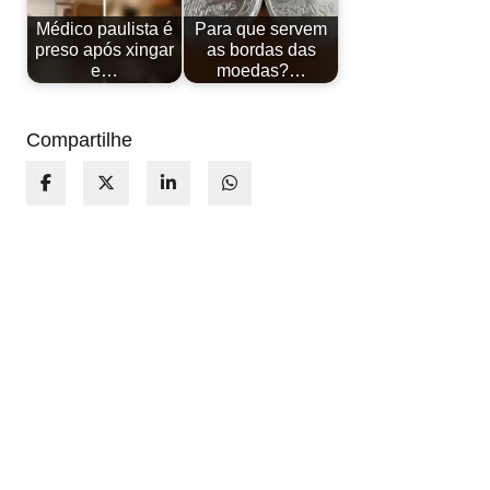
Médico paulista é
Para que servem
preso após xingar
as bordas das
e…
moedas?…
Compartilhe