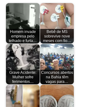
Homem invade
Bebê de MS
empresa pelo
sobrevive nove
telhado e furta…
meses com fio…
Grave Acidente:
Concursos abertos
Mulher sofre
na Bahia têm
ferimentos…
vagas para…