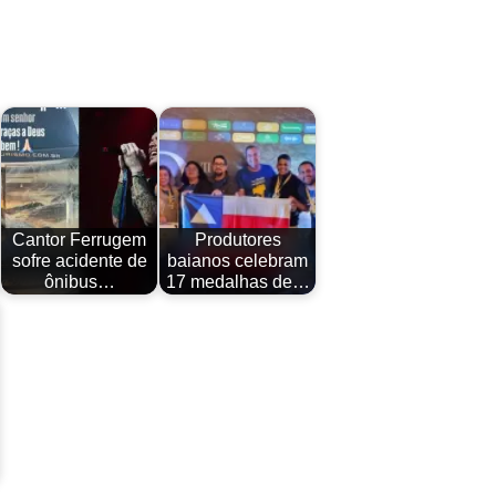
Cantor Ferrugem
Produtores
sofre acidente de
baianos celebram
ônibus…
17 medalhas de…