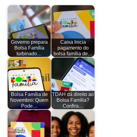
Governo prepara
Caixa Inicia
Bolsa Família
pagamento do
turbinado…
bolsa família de…
Bolsa Família de
TDAH dá direito ao
Novembro: Quem
Bolsa Família?
Pode…
Confira…