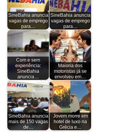
SineBahia anuncia
SineBahia anuncia
vagas de emprego
vagas de emprego
para…
para…
Com e sem
experiência:
Maioria dos
SineBahia
motoristas já se
anuncia…
envolveu em…
SineBahia anuncia
Jovem morre em
mais de 150 vagas
hotel de luxo na
de…
Grécia e…