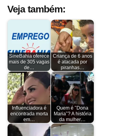
Veja também:
SineBahia oferece
Criança de 6 anos
mais de 305 vagas
é atacada por
de…
piranhas…
Influenciadora é
Quem é "Dona
encontrada morta
Maria"? A história
em…
da mulher…