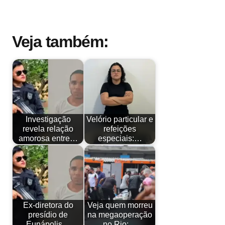
Veja também:
Investigação
Velório particular e
revela relação
refeições
amorosa entre…
especiais:…
Ex-diretora do
Veja quem morreu
presídio de
na megaoperação
Eunápolis…
no Rio:…