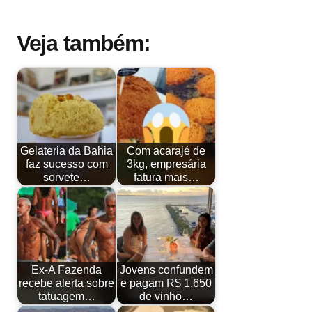
Veja também:
Gelateria da Bahia
Com acarajé de
faz sucesso com
3kg, empresária
sorvete…
fatura mais…
Ex-A Fazenda
Jovens confundem
recebe alerta sobre
e pagam R$ 1.650
tatuagem…
de vinho…